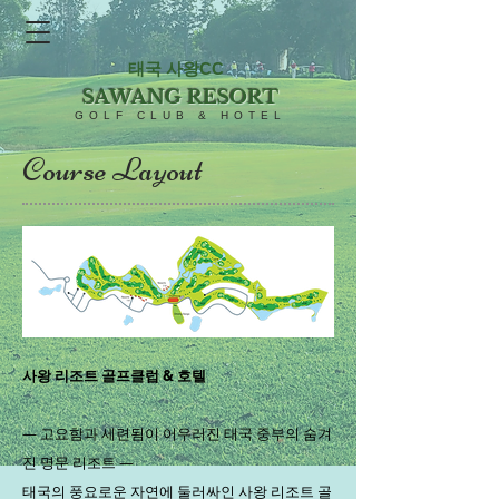
태국 사왕CC
SAWANG RESORT
GOLF CLUB & HOTEL
Course Layout
사왕 리조트 골프클럽 & 호텔
― 고요함과 세련됨이 어우러진 태국 중부의 숨겨
진 명문 리조트 ―
태국의 풍요로운 자연에 둘러싸인 사왕 리조트 골