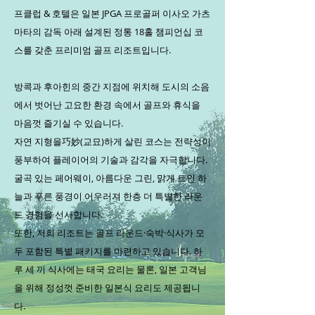
프클럽 & 호텔은 일본 JPGA 프로골퍼 이사오 가츠
마타의 감독 아래 설계된 정통 18홀 챔피언십 코
스를 갖춘 프리미엄 골프 리조트입니다.
방콕과 후아힌의 중간 지점에 위치해 도시의 소음
에서 벗어난 고요한 환경 속에서 골프와 휴식을
마음껏 즐기실 수 있습니다.
자연 지형을巧妙(교묘)하게 살린 코스는 전략성이
풍부하여 플레이어의 기술과 감각을 자극합니다.
굴곡 있는 페어웨이, 아름다운 그린, 맑게 트인 하
늘과 푸른 풍경이 어우러져 한층 더 특별한 라운
드 경험을 선사합니다.
또한, 저희 리조트는 골프 라운드·숙박·식사가 모
두 포함된 특별 패키지를 마련하고 있습니다. 하
루 세 끼 식사에는 태국 요리는 물론, 일본 고객님
을 위해 정성껏 준비한 일본식 요리도 제공됩니
다.