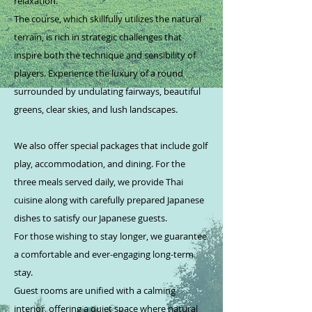
relaxation.
The course, which skillfully utilizes the natural
terrain, is rich in strategic challenges that
inspire both the technique and sensibility of
players. Experience the luxury of a round
surrounded by undulating fairways, beautiful
greens, clear skies, and lush landscapes.
We also offer special packages that include golf
play, accommodation, and dining. For the
three meals served daily, we provide Thai
cuisine along with carefully prepared Japanese
dishes to satisfy our Japanese guests.
For those wishing to stay longer, we guarantee
a comfortable and ever-engaging long-term
stay.
Guest rooms are unified with a calming
interior, offering a quiet space where natural