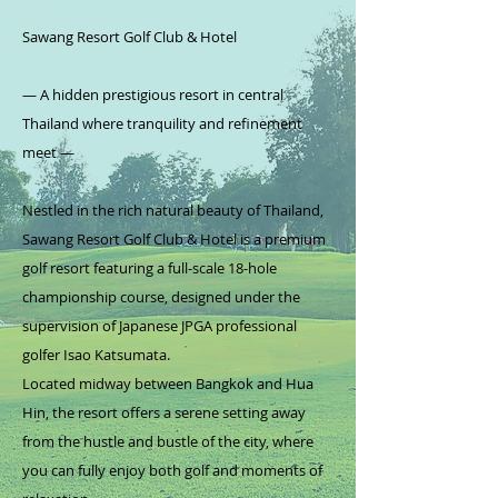
Sawang Resort Golf Club & Hotel
― A hidden prestigious resort in central
Thailand where tranquility and refinement
meet ―
Nestled in the rich natural beauty of Thailand,
Sawang Resort Golf Club & Hotel is a premium
golf resort featuring a full-scale 18-hole
championship course, designed under the
supervision of Japanese JPGA professional
golfer Isao Katsumata.
Located midway between Bangkok and Hua
Hin, the resort offers a serene setting away
from the hustle and bustle of the city, where
you can fully enjoy both golf and moments of