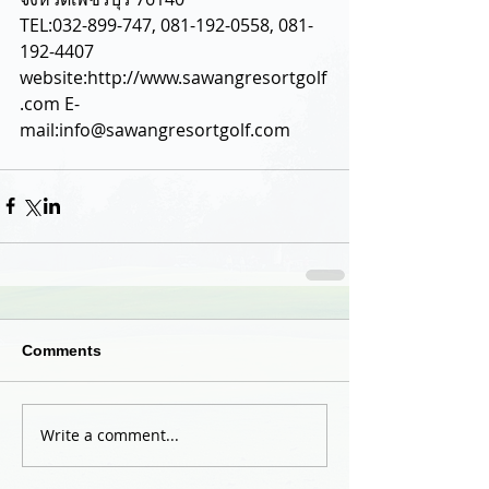
TEL:032-899-747, 081-192-0558, 081-
192-4407
website:http://www.sawangresortgolf
.com E-
mail:info@sawangresortgolf.com
Comments
Write a comment...