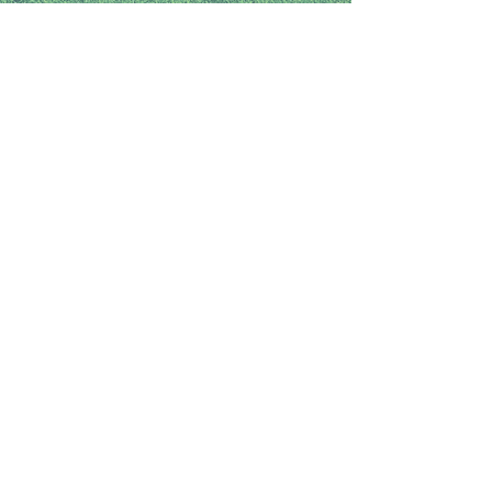
태국 골프 여행의 진수, 사왕 리조
트 골프 클럽의 아름다운 코스 소
개
태국 골프장 사왕 리조트 골프 클
럽의 매력적인 부대시설 안내
การแข่งขันกอล์ฟ ชมรมกอล์ฟสว่าง
รีสอร์ทเพชรบุรี 2561
New plans kick-off with Sawang
Open September 2018