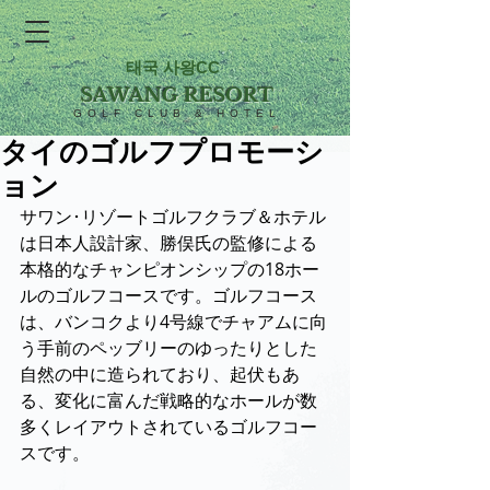
태국 사왕CC
SAWANG RESORT
GOLF CLUB & HOTEL
タイのゴルフプロモーシ
ョン
サワン･リゾートゴルフクラブ＆ホテル
は日本人設計家、勝俣氏の監修による
本格的なチャンピオンシップの18ホー
ルのゴルフコースです。ゴルフコース
は、バンコクより4号線でチャアムに向
う手前のペッブリーのゆったりとした
自然の中に造られており、起伏もあ
る、変化に富んだ戦略的なホールが数
多くレイアウトされているゴルフコー
スです。