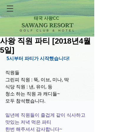
태국 사왕CC
SAWANG RESORT
GOLF CLUB & HOTEL
사왕 직원 파티 [2018년4월
5일]
5시부터 파티가 시작했습니다! 
직원들 
그린피 직원 : 뚝, 이브, 미나, 딱
식당 직원 : 낸, 유이, 등
청소 하는 직원 과 캐디들~ 
모두 참석했습니다.
일년에 직원들이 즐겁게 같이 식사하고 
맛있는 저녁 먹은 파티 
한번 해주셔서 감사합니다~ 