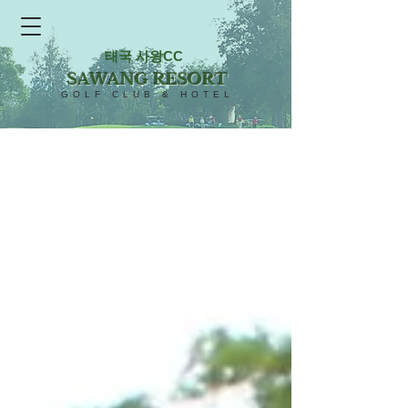
태국 사왕CC
SAWANG RESORT
GOLF CLUB & HOTEL